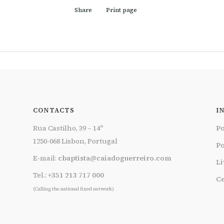
Share
Print page
CONTACTS
I
Rua Castilho, 39 – 14º
Po
1250-068 Lisbon, Portugal
Po
E-mail:
cbaptista@caiadoguerreiro.com
Li
Tel.:
+351 213 717 000
Ce
(Calling the national fixed network)